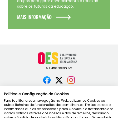
artigos para gerar conhecimento e reflexão
sobre os futuros da educação.
MAIS INFORMAÇÃO
Contato
Política e Configuração de Cookies
Política de privacidade
Para facilitar a sua navegação na Web, utilizamos Cookies ou
Condições de uso
outros ficheiros de funcionalidades semelhantes. Em todo o caso,
informamos que os responsáveis pelos Cookies e o tratamento dos
Política de cookies
dados obtidos através dos nossos e dos de terceiros, decidindo
sobre a finalidade, conteúdo e utilização da informação recolhida,