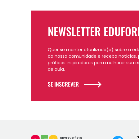
NEWSLETTER EDUFOR
Quer se manter atualizado(a) sobre a ed
da nossa comunidade e receba notícias, 
práticas inspiradoras para melhorar sua e
de aula.
SE INSCREVER