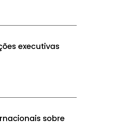
ões executivas
ernacionais sobre
l