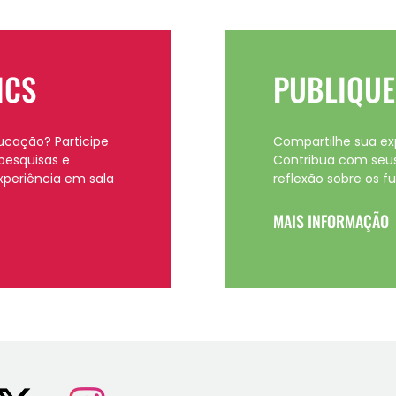
ICS
PUBLIQU
ucação? Participe
Compartilhe sua ex
pesquisas e
Contribua com seus
xperiência em sala
reflexão sobre os f
MAIS INFORMAÇÃO