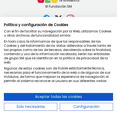
Política y configuración de Cookies
Contacto
Con el fin de facilitar su navegación por la Web, utilizamos Cookies
u otros archivos de funcionalidad similar.
Política de privacidad
En todo caso, te informamos de que los responsables de las
Condiciones de uso
Cookies y del tratamiento de los datos obtenidos a través tanto de
Política de cookies
las propias como de las de terceros, decidiendo sobre la finalidad,
contenido y uso de la información recabada, serán las entidades
de grupo SM que se identifican en la política de privacidad de la
web.
Algunas de estas cookies son
de índole estrictamente técnica
,
necesarias para el funcionamiento de la web o de algunos de sus
módulos, de forma que mejoran la experiencia de navegación al
Juntos cuidamos la educación
permitir al sistema reconocer al usuario en sus diferentes visitas.
Aceptar todas las cookies
Solo necesarias
Configuración