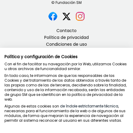
Contacto
Política de privacidad
Condiciones de uso
Política de cookies
Política y configuración de Cookies
Con el fin de facilitar su navegación por la Web, utilizamos Cookies
u otros archivos de funcionalidad similar.
En todo caso, te informamos de que los responsables de las
Cookies y del tratamiento de los datos obtenidos a través tanto de
Juntos cuidamos la educación
las propias como de las de terceros, decidiendo sobre la finalidad,
contenido y uso de la información recabada, serán las entidades
de grupo SM que se identifican en la política de privacidad de la
web.
Algunas de estas cookies son
de índole estrictamente técnica
,
necesarias para el funcionamiento de la web o de algunos de sus
módulos, de forma que mejoran la experiencia de navegación al
permitir al sistema reconocer al usuario en sus diferentes visitas.