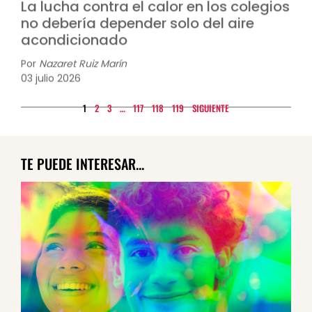
acondicionado
Por
Nazaret Ruiz Marín
03 julio 2026
1
2
3
…
117
118
119
SIGUIENTE
TE PUEDE INTERESAR...