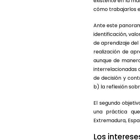
existente en la ma
cómo trabajarlos en
Ante este panorama
identificación, val
de aprendizaje del
realización de apr
aunque de manera 
interrelacionadas 
de decisión y con
b) la reflexión so
El segundo objetiv
una práctica qu
Extremadura, Españ
Los interes