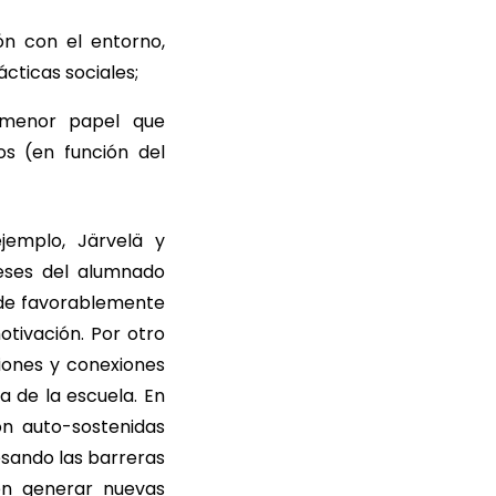
ón con el entorno,
cticas sociales;
 menor papel que
s (en función del
ejemplo, Järvelä y
reses del alumnado
cide favorablemente
otivación. Por otro
ciones y conexiones
a de la escuela. En
on auto-sostenidas
esando las barreras
en generar nuevas