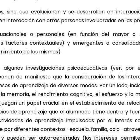
os, sino que evolucionan y se desarrollan en interacci
n interacción con otras personas involucradas en las prá
tuacionales o personales (en función del mayor o
 factores contextuales) y emergentes o consolidado
nimiento de los mismos).
 algunas investigaciones psicoeducativas (ver, por 
ponen de manifiesto que la consideración de los inte
cesos de aprendizaje de diversos modos. Por un lado, in
 la memoria, el rendimiento cognitivo, el esfuerzo y la m
s juegan un papel crucial en el establecimiento de rela
cias de aprendizaje que el alumnado tiene dentro y fuer
ctividades de aprendizaje impulsadas por el interés s
 por diferentes contextos -escuela, familia, ocio- atrav
 y pueden ser auto-generadas (los intereses permit