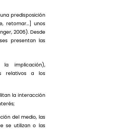
 una predisposición
e, retomar…] unos
inger, 2006). Desde
eses presentan las
a implicación),
os relativos a los
itan la interacción
terés;
ción del medio, las
 se utilizan o las