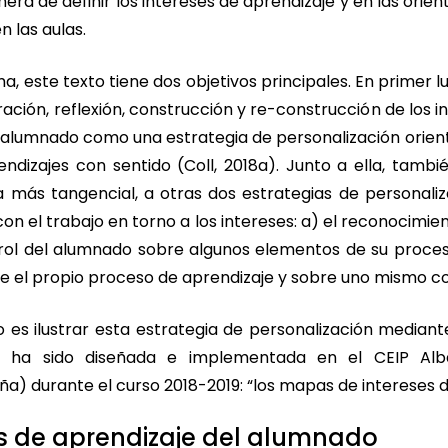
nera de definir los intereses de aprendizaje y en las orie
 las aulas.
, este texto tiene dos objetivos principales. En primer lu
oración, reflexión, construcción y re-construcción de los i
 alumnado como una estrategia de personalización orien
endizajes con sentido (Coll, 2018a). Junto a ella, tambi
más tangencial, a otras dos estrategias de personali
con el trabajo en torno a los intereses: a) el reconocimie
trol del alumnado sobre algunos elementos de su proces
bre el propio proceso de aprendizaje y sobre uno mismo 
o es ilustrar esta estrategia de personalización mediant
e ha sido diseñada e implementada en el CEIP Alba
a) durante el curso 2018-2019: “los mapas de intereses d
es de aprendizaje del alumnado