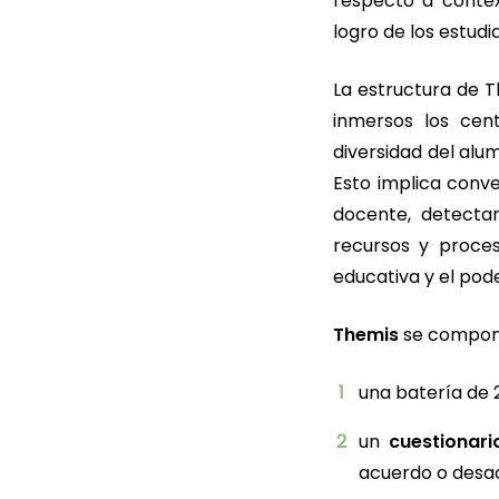
respecto a contex
logro de los estud
La estructura de T
inmersos los cen
diversidad del alu
Esto implica conve
docente, detectar
recursos y proce
educativa y el pod
Themis
se compone
una batería de
un
cuestionari
acuerdo o desac