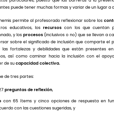
tos particulares, puesto que las barreras a la presenci
iantes puede tener muchas formas y variar de un lugar a o
hemis permite al profesorado reflexionar sobre los
cont
tros educativos, los
recursos
con los que cuentan p
mnado, y los
procesos
(inclusivos o no) que se llevan a c
rsar sobre el significado de inclusión que comparte el p
 las fortalezas y debilidades que están presentes en
sos, así como caminar hacia la inclusión con el apoy
er de su
capacidad colectiva.
 de tres partes:
 27
preguntas de reflexión
,
o
con 65 ítems y cinco opciones de respuesta en fun
uerdo con las cuestiones sugeridas, y