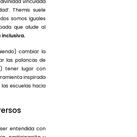
divinidad vinculada
ldad’. Themis suele
odos somos iguales
spada que alude al
 inclusiva.
niendo) cambiar la
ar las palancas de
a) tener lugar con
rramienta inspirada
 las escuelas hacia
versos
 ser entendida con