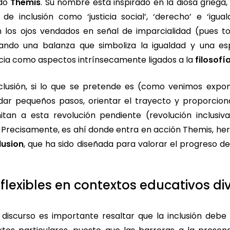
ado
Themis
. Su nombre está inspirado en la diosa griega, 
 de inclusión como ‘justicia social’, ‘derecho’ e ‘igua
 los ojos vendados en señal de imparcialidad (pues t
tando una balanza que simboliza la igualdad y una e
ticia como aspectos intrínsecamente ligados a la
filosofía
clusión, si lo que se pretende es (como venimos expo
 dar pequeños pasos, orientar el trayecto y proporcion
an a esta revolución pendiente (revolución inclusiv
. Precisamente, es ahí donde entra en acción Themis, he
lusion
, que ha sido diseñada para valorar el progreso de
flexibles en contextos educativos di
 discurso es importante resaltar que la inclusión debe