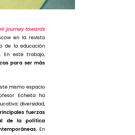
eir journey towards
cow en la revista
po de la educación
. En este trabajo,
icas para ser más
este mismo espacio
rofesor Echeita ha
cativa: diversidad,
incipales fuerzas
l de la política
ontemporáneas.
En