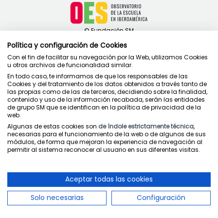
Política y configuración de Cookies
Con el fin de facilitar su navegación por la Web, utilizamos Cookies
u otros archivos de funcionalidad similar.
Contacto
En todo caso, te informamos de que los responsables de las
Cookies y del tratamiento de los datos obtenidos a través tanto de
Política de privacidad
las propias como de las de terceros, decidiendo sobre la finalidad,
Condiciones de uso
contenido y uso de la información recabada, serán las entidades
de grupo SM que se identifican en la política de privacidad de la
Política de cookies
web.
Algunas de estas cookies son
de índole estrictamente técnica
,
necesarias para el funcionamiento de la web o de algunos de sus
módulos, de forma que mejoran la experiencia de navegación al
permitir al sistema reconocer al usuario en sus diferentes visitas.
Juntos cuidamos la educación
Aceptar todas las cookies
Solo necesarias
Configuración