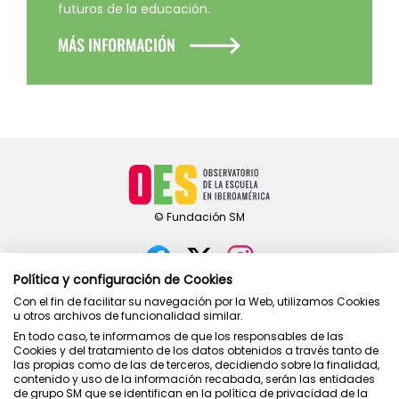
futuros de la educación.
MÁS INFORMACIÓN
Política y configuración de Cookies
Contacto
Con el fin de facilitar su navegación por la Web, utilizamos Cookies
u otros archivos de funcionalidad similar.
Política de privacidad
En todo caso, te informamos de que los responsables de las
Condiciones de uso
Cookies y del tratamiento de los datos obtenidos a través tanto de
Política de cookies
las propias como de las de terceros, decidiendo sobre la finalidad,
contenido y uso de la información recabada, serán las entidades
de grupo SM que se identifican en la política de privacidad de la