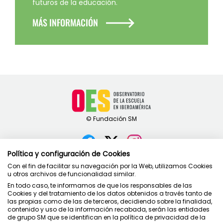
futuros de la educación.
MÁS INFORMACIÓN
Política y configuración de Cookies
Contacto
Con el fin de facilitar su navegación por la Web, utilizamos Cookies
u otros archivos de funcionalidad similar.
Política de privacidad
En todo caso, te informamos de que los responsables de las
Condiciones de uso
Cookies y del tratamiento de los datos obtenidos a través tanto de
Política de cookies
las propias como de las de terceros, decidiendo sobre la finalidad,
contenido y uso de la información recabada, serán las entidades
de grupo SM que se identifican en la política de privacidad de la