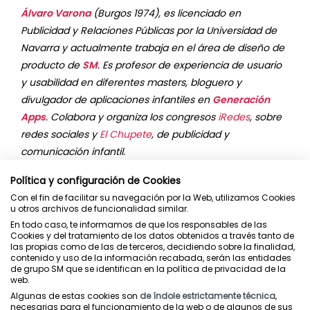
Álvaro Varona
(Burgos 1974), es licenciado en
Publicidad y Relaciones Públicas por la Universidad de
Navarra y actualmente trabaja en el área de diseño de
producto de
SM
. Es profesor de experiencia de usuario
y usabilidad en diferentes masters, bloguero y
divulgador de aplicaciones infantiles en
Generación
Apps
. Colabora y organiza los congresos
iRedes
, sobre
redes sociales y
El Chupete
, de publicidad y
comunicación infantil.
Política y configuración de Cookies
ARTÍCULOS RELACIONADOS
Con el fin de facilitar su navegación por la Web, utilizamos Cookies
u otros archivos de funcionalidad similar.
En todo caso, te informamos de que los responsables de las
Cookies y del tratamiento de los datos obtenidos a través tanto de
las propias como de las de terceros, decidiendo sobre la finalidad,
contenido y uso de la información recabada, serán las entidades
de grupo SM que se identifican en la política de privacidad de la
web.
Algunas de estas cookies son
de índole estrictamente técnica
,
necesarias para el funcionamiento de la web o de algunos de sus