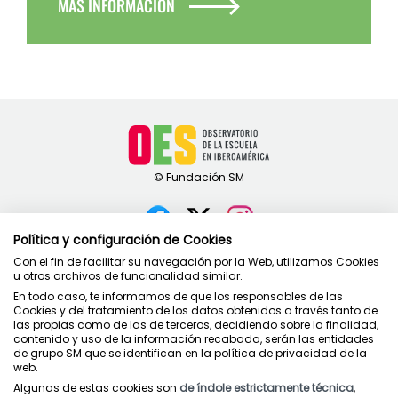
MÁS INFORMACIÓN
Política y configuración de Cookies
Contacto
Con el fin de facilitar su navegación por la Web, utilizamos Cookies
u otros archivos de funcionalidad similar.
Política de privacidad
En todo caso, te informamos de que los responsables de las
Condiciones de uso
Cookies y del tratamiento de los datos obtenidos a través tanto de
Política de cookies
las propias como de las de terceros, decidiendo sobre la finalidad,
contenido y uso de la información recabada, serán las entidades
de grupo SM que se identifican en la política de privacidad de la
web.
Algunas de estas cookies son
de índole estrictamente técnica
,