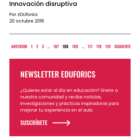
Innovación disruptiva
Por
EDUforics
20 octubre 2016
ANTERIOR
1
2
3
…
107
108
109
…
117
118
119
SIGUIENTE
NEWSLETTER EDUFORICS
¿Quieres estar al día en educación? Únete a
nuestra comunidad y recibe noticias,
investigaciones y prácticas inspiradoras para
mejorar tu experiencia en el aula.
SUSCRÍBETE