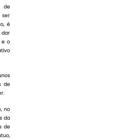
de
 ser
o, é
 dar
 e o
tivo
unos
s de
er.
, no
s da
e de
tuo,