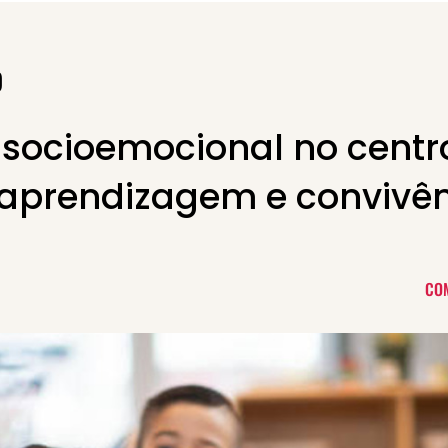
O
socioemocional no centr
 aprendizagem e convivê
CO