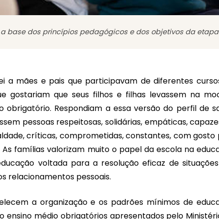
 base dos princípios pedagógicos e dos objetivos da etapa
ei a mães e pais que participavam de diferentes curso
e gostariam que seus filhos e filhas levassem na moc
obrigatório. Respondiam a essa versão do perfil de sa
ssem pessoas respeitosas, solidárias, empáticas, capaze
aldade, críticas, comprometidas, constantes, com gosto 
 As famílias valorizam muito o papel da escola na educ
 educação voltada para a resolução eficaz de situaçõe
os relacionamentos pessoais.
belecem a organização e os padrões mínimos de educ
o ensino médio obrigatórios apresentados pelo Ministéri