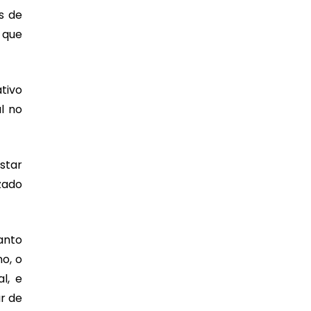
s de
 que
tivo
l no
star
zado
anto
o, o
l, e
r de