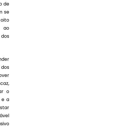
o de
m se
oito
s ao
 dos
nder
 dos
over
caz,
ar o
 e a
star
ável
sivo