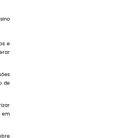
sino
os e
erar
sões
o de
izar
r em
sobre