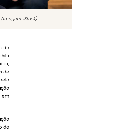
 (imagem: iStock).
s de
hila
ída,
s de
pelo
ação
s em
ação
o da