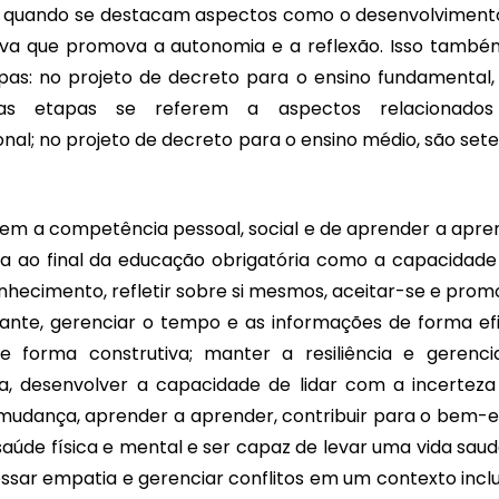
ou quando se destacam aspectos como o desenvolviment
iva que promova a autonomia e a reflexão. Isso també
apas: no projeto de decreto para o ensino fundamental, 
das etapas se referem a aspectos relacionado
al; no projeto de decreto para o ensino médio, são sete
nem a competência pessoal, social e de aprender a apre
da ao final da educação obrigatória como a capacidade
hecimento, refletir sobre si mesmos, aceitar-se e prom
ante, gerenciar o tempo e as informações de forma efi
 forma construtiva; manter a resiliência e gerenci
a, desenvolver a capacidade de lidar com a incerteza
mudança, aprender a aprender, contribuir para o bem-e
saúde física e mental e ser capaz de levar uma vida saud
essar empatia e gerenciar conflitos em um contexto inclu